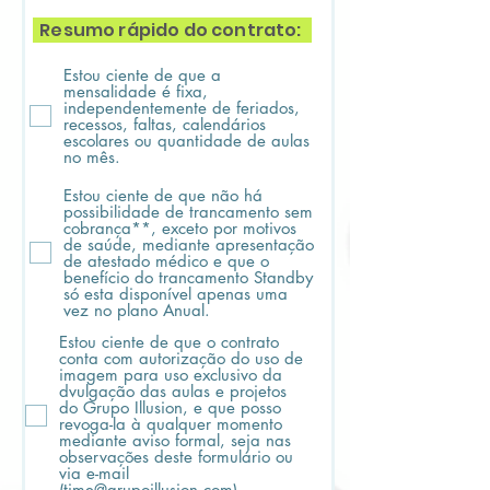
Resumo rápido do contrato:
Estou ciente de que a
mensalidade é fixa,
independentemente de feriados,
recessos, faltas, calendários
escolares ou quantidade de aulas
no mês.
Estou ciente de que não há
possibilidade de trancamento sem
cobrança**, exceto por motivos
de saúde, mediante apresentação
de atestado médico e que o
benefício do trancamento Standby
só esta disponível apenas uma
vez no plano Anual.
Estou ciente de que o contrato
conta com autorização do uso de
imagem para uso exclusivo da
dvulgação das aulas e projetos
do Grupo Illusion, e que posso
revoga-la à qualquer momento
mediante aviso formal, seja nas
observações deste formulário ou
via e-mail
(time@grupoillusion.com)